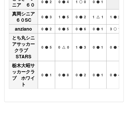
0
2
0
4
1
0
0
1
ニア ６０
真岡シニア
0
3
1
5
0
2
1 △ 1
1
2
６０SC
anziano
0
2
0
5
0
6
0
1
3
1
とち丸シニ
アサッカー
0
5
0 △ 0
1
3
0
1
0
1
クラブ
STARS
栃木大昭サ
ッカークラ
0
1
0
8
0
2
0
1
0
4
ブ ホワイ
ト