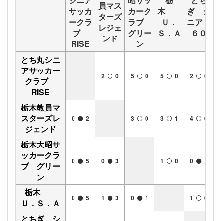
シニア
昭サッ
栃
とち
員マス
サッカ
カーク
木
ぎ シ
ターズ
ークラ
ラブ
Ｕ．
ニア
レジェ
ブ
グリー
Ｓ．Ａ
６０
ンド
RISE
ン
とち丸シニ
アサッカー
2
0
5
0
5
0
2
0
クラブ
RISE
栃木教員マ
スターズレ
0
2
3
0
3
1
4
0
ジェンド
栃木大昭サ
ッカークラ
0
5
0
3
1
0
0
1
ブ グリー
ン
栃木
0
5
1
3
0
1
1
0
Ｕ．Ｓ．Ａ
とちぎ シ