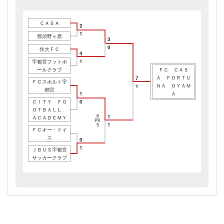
ＣＡＳＡ
2
1
那須野ヶ原
3
0
作大ＦＣ
4
1
宇都宮フットボ
ＦＣ ＣＡＳ
ールクラブ
Ａ ＦＯＲＴＵ
7
ＦＣスポルト宇
ＮＡ ＯＹＡＭ
1
都宮
Ａ
1
ＣＩＴＹ ＦＯ
0
ＯＴＢＡＬＬ
6
1
ＡＣＡＤＥＭＹ
PK
1
5
ＦＣオー・ドイ
ス
0
1
ＪＢＵＳ宇都宮
サッカークラブ