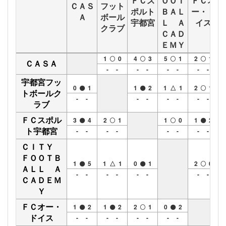
ＦＣス
ＯＯＴ
ＦＣオ
ＣＡＳ
フット
ポルト
ＢＡＬ
ー・ド
Ａ
ボール
宇都宮
Ｌ Ａ
イス
クラブ
ＣＡＤ
ＥＭＹ
1
0
4
3
5
1
2
1
ＣＡＳＡ
- -
- -
- -
- -
宇都宮フッ
0
1
1
2
1 △ 1
2
1
トボールク
- -
- -
- -
- -
ラブ
ＦＣスポル
3
4
2
1
1
0
1
2
ト宇都宮
- -
- -
- -
- -
ＣＩＴＹ
ＦＯＯＴＢ
1
5
1 △ 1
0
1
2
0
ＡＬＬ Ａ
- -
- -
- -
- -
ＣＡＤＥＭ
Ｙ
ＦＣオー・
1
2
1
2
2
1
0
2
ドイス
- -
- -
- -
- -