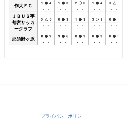
1
4
1
3
2
0
1
4
0 △ 0
作大ＦＣ
- -
- -
- -
- -
- -
ＪＢＵＳ宇
0 △ 0
0
3
1
3
3
1
0
1
都宮サッカ
- -
- -
- -
- -
- -
ークラブ
0
9
3
6
0
3
0
3
0
1
那須野ヶ原
- -
- -
- -
- -
- -
プライバシーポリシー