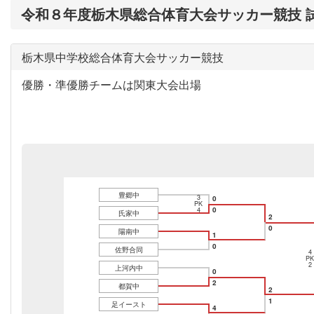
令和８年度栃木県総合体育大会サッカー競技 
栃木県中学校総合体育大会サッカー競技
優勝・準優勝チームは関東大会出場
豊郷中
3
0
PK
0
4
氏家中
2
0
陽南中
1
0
佐野合同
4
PK
2
上河内中
0
2
都賀中
2
1
足イースト
4