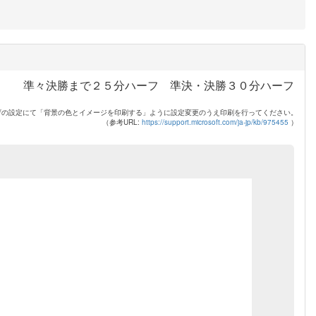
準々決勝まで２５分ハーフ 準決・決勝３０分ハーフ
ザの設定にて「背景の色とイメージを印刷する」ように設定変更のうえ印刷を行ってください。
（参考URL:
https://support.microsoft.com/ja-jp/kb/975455
）