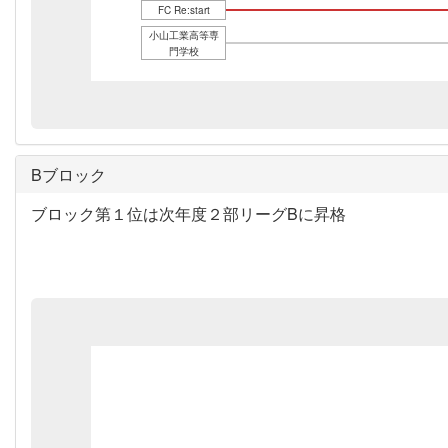
FC Re:start
小山工業高等専
門学校
Bブロック
ブロック第１位は次年度２部リーグBに昇格