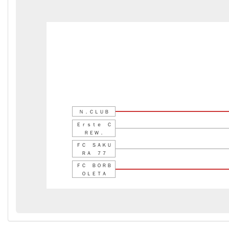
Ｎ．ＣＬＵＢ
Ｅｒｓｔｅ Ｃ
ＲＥＷ．
ＦＣ ＳＡＫＵ
ＲＡ ７７
ＦＣ ＢＯＲＢ
ＯＬＥＴＡ