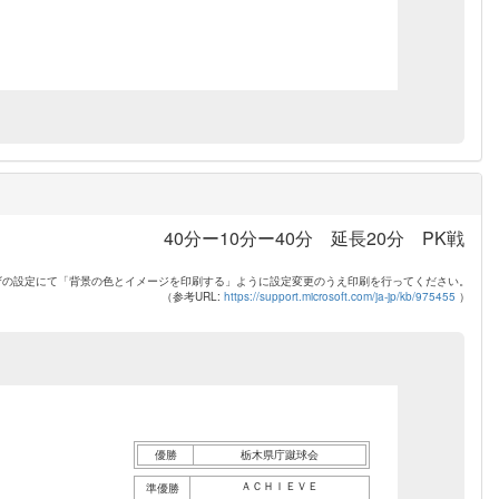
40分ー10分ー40分 延長20分 PK戦
ザの設定にて「背景の色とイメージを印刷する」ように設定変更のうえ印刷を行ってください。
（参考URL:
https://support.microsoft.com/ja-jp/kb/975455
）
優勝
栃木県庁蹴球会
ＡＣＨＩＥＶＥ
準優勝