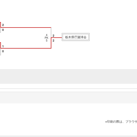
2
0
4
2
栃木県庁蹴球会
PK
2
5
1
0
※印刷の際は、ブラウ