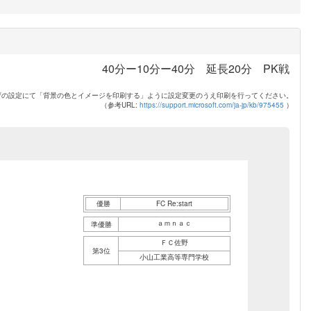
40分ー10分ー40分 延長20分 PK戦
ザの設定にて「背景の色とイメージを印刷する」ように設定変更のうえ印刷を行ってください。
（参考URL:
https://support.microsoft.com/ja-jp/kb/975455
）
優勝
FC Re:start
ａｍｎａｃ
準優勝
ＦＣ佐野
第3位
小山工業高等専門学校