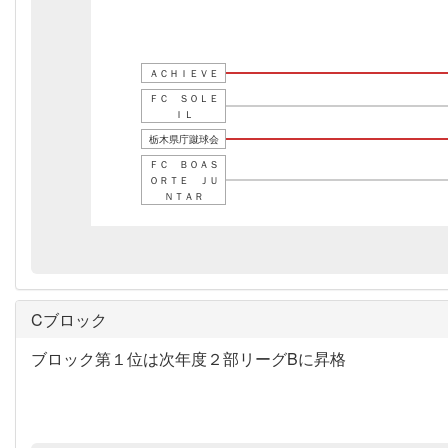
ＡＣＨＩＥＶＥ
ＦＣ ＳＯＬＥ
ＩＬ
栃木県庁蹴球会
ＦＣ ＢＯＡＳ
ＯＲＴＥ ＪＵ
ＮＴＡＲ
Cブロック
ブロック第１位は次年度２部リーグBに昇格