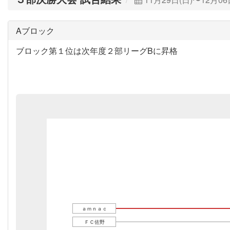
Aブロック
ブロック第１位は次年度２部リーグBに昇格
ａｍｎａｃ
ＦＣ佐野