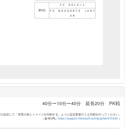
ＦＣ ＳＯＬＥＩＬ
第3位
ＦＣ ＢＯＡＳＯＲＴＥ ＪＵＮＴ
ＡＲ
40分ー10分ー40分 延長20分 PK戦
ザの設定にて「背景の色とイメージを印刷する」ように設定変更のうえ印刷を行ってください。
（参考URL:
https://support.microsoft.com/ja-jp/kb/975455
）