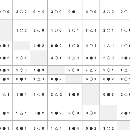
2
0
3
2
0 △ 0
3
0
0
1
4
0
3
0
2
1
0
2
0
1
0
3
1
1 △ 1
2
1
1
0
1
1
2
0
2
1
0
4
1
1 △ 1
1
0
2
2
1
3
1
1 △ 1
0
1
2
0
0
0
1
2
0
1
3
2
0
2 △ 2
2
1
1 △ 
1
3
0
1
1 △ 1
0
2
6
1
0
2
4
1 △ 1
1
4
1
0
2 △ 2
1
6
0
3
2
1
2
1 △ 1
0
2
1
2
2
0
3
0
2
0
1
0
1
3
0
1 △ 1
1
4
0
2
3
2