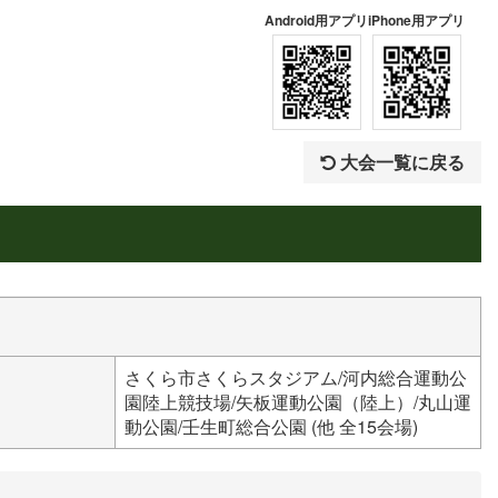
Android用アプリ
iPhone用アプリ
大会一覧に戻る
さくら市さくらスタジアム/河内総合運動公
園陸上競技場/矢板運動公園（陸上）/丸山運
動公園/壬生町総合公園 (他 全15会場)