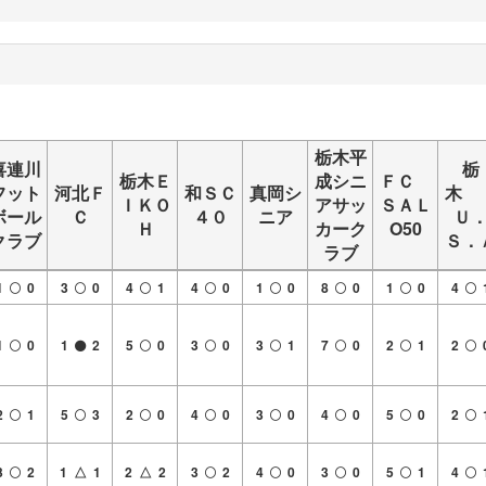
栃木平
喜連川
栃
栃木Ｅ
成シニ
ＦＣ
フット
河北Ｆ
和ＳＣ
真岡シ
ＩＫＯ
アサッ
ＳＡＬ
ボール
Ｃ
４０
ニア
Ｕ
Ｈ
カーク
O50
クラブ
Ｓ．
ラブ
1
0
3
0
4
1
4
0
1
0
8
0
1
0
4
1
0
1
2
5
0
3
0
3
1
7
0
2
1
2
2
1
5
3
2
0
4
0
3
0
4
0
5
0
2
3
2
1 △ 1
2 △ 2
3
2
4
0
3
0
5
1
4