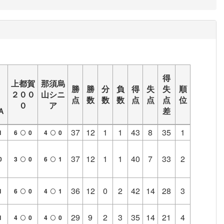
得
上都賀
那須烏
木
勝
勝
分
負
得
失
失
順
２００
山シニ
．
点
数
数
数
点
点
点
位
０
ア
Ａ
差
37
12
1
1
43
8
35
1
1
6
0
4
0
37
12
1
1
40
7
33
2
0
3
0
6
1
36
12
0
2
42
14
28
3
1
6
0
4
1
29
9
2
3
35
14
21
4
1
4
0
4
0