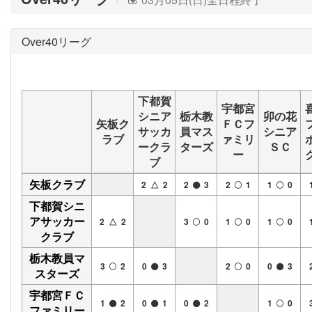
Over40リーグ
下都賀
宇都宮
シニア
栃木教
卯の花
矢板ク
ＦＣフ
サッカ
員マス
シニア
ラブ
ァミリ
ークラ
ターズ
ＳＣ
ー
ブ
矢板クラブ
2 △ 2
2
3
2
1
1
0
下都賀シニ
アサッカー
2 △ 2
3
0
1
0
1
0
クラブ
栃木教員マ
3
2
0
3
2
0
0
3
スターズ
宇都宮ＦＣ
1
2
0
1
0
2
1
0
ファミリー