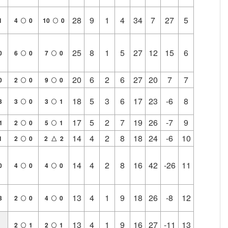
28
9
1
4
34
7
27
5
1
4
0
10
0
25
8
1
5
27
12
15
6
0
6
0
7
0
20
6
2
6
27
20
7
7
0
2
0
9
0
18
5
3
6
17
23
-6
8
3
3
0
3
1
17
5
2
7
19
26
-7
9
1
2
0
5
1
14
4
2
8
18
24
-6
10
1
2
0
2 △ 2
14
4
2
8
16
42
-26
11
0
4
0
4
0
13
4
1
9
18
26
-8
12
3
2
0
4
0
13
4
1
9
16
27
-11
13
2
1
2
1