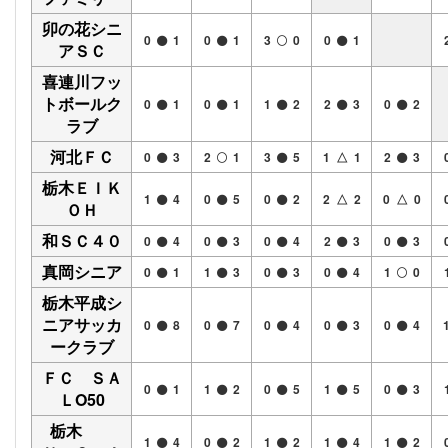
卯の花シニ
0
1
0
1
3
0
0
1
アＳＣ
喜連川フッ
トボールク
0
1
0
1
1
2
2
3
0
2
ラブ
河北ＦＣ
0
3
2
1
3
5
1 △ 1
2
3
栃木ＥＩＫ
1
4
0
5
0
2
2 △ 2
0 △ 0
ＯＨ
和ＳＣ４０
0
4
0
3
0
4
2
3
0
3
真岡シニア
0
1
1
3
0
3
0
4
1
0
栃木平成シ
ニアサッカ
0
8
0
7
0
4
0
3
0
4
ークラブ
ＦＣ ＳＡ
0
1
1
2
0
5
1
5
0
3
ＬO50
栃木
1
4
0
2
1
2
1
4
1
2