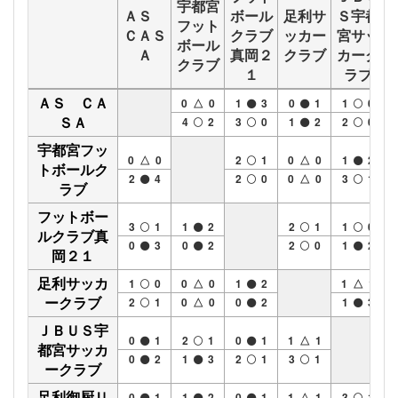
宇都宮
ＡＳ
ボール
足利サ
Ｓ宇都
フット
ＣＡＳ
クラブ
ッカー
宮サッ
ボール
Ａ
真岡２
クラブ
カーク
クラブ
１
ラブ
ＡＳ ＣＡ
0 △ 0
1
3
0
1
1
0
ＳＡ
4
2
3
0
1
2
2
0
宇都宮フッ
0 △ 0
2
1
0 △ 0
1
2
トボールク
2
4
2
0
0 △ 0
3
1
ラブ
フットボー
3
1
1
2
2
1
1
0
ルクラブ真
0
3
0
2
2
0
1
2
岡２１
足利サッカ
1
0
0 △ 0
1
2
1 △ 1
ークラブ
2
1
0 △ 0
0
2
1
3
ＪＢＵＳ宇
0
1
2
1
0
1
1 △ 1
都宮サッカ
0
2
1
3
2
1
3
1
ークラブ
足利御厨Ｕ
0
1
1
2
0
1
1 △ 1
3
1