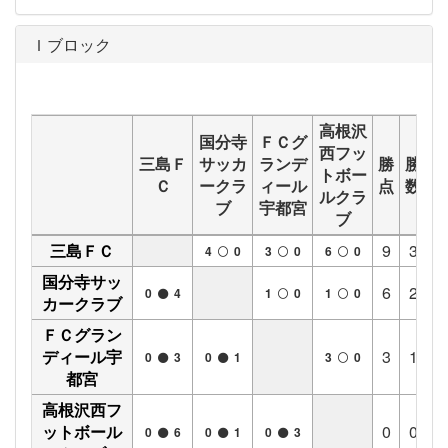
Ｉブロック
高根沢
国分寺
ＦＣグ
西フッ
三島Ｆ
サッカ
ランデ
勝
勝
分
トボー
Ｃ
ークラ
ィール
点
数
数
ルクラ
ブ
宇都宮
ブ
三島ＦＣ
9
3
0
4
0
3
0
6
0
国分寺サッ
6
2
0
0
4
1
0
1
0
カークラブ
ＦＣグラン
ディール宇
3
1
0
0
3
0
1
3
0
都宮
高根沢西フ
ットボール
0
0
0
0
6
0
1
0
3