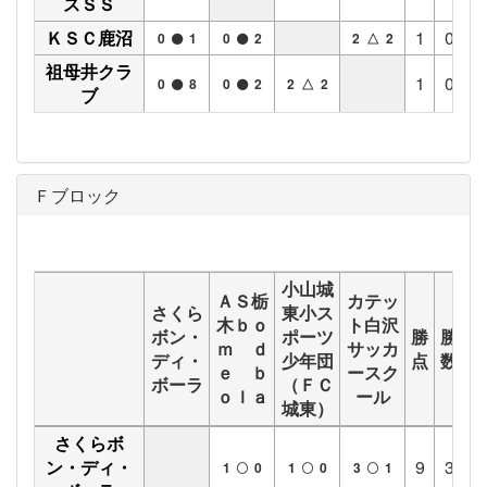
スＳＳ
ＫＳＣ鹿沼
1
0
1
0
1
0
2
2 △ 2
祖母井クラ
1
0
1
0
8
0
2
2 △ 2
ブ
Ｆブロック
小山城
ＡＳ栃
カテッ
さくら
東小ス
木ｂｏ
ト白沢
ボン・
ポーツ
勝
勝
分
ｍ ｄ
サッカ
ディ・
少年団
点
数
数
ｅ ｂ
ースク
ボーラ
（ＦＣ
ｏｌａ
ール
城東）
さくらボ
ン・ディ・
9
3
0
1
0
1
0
3
1