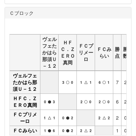
Ｃブロック
ヴェル
ＨＦ
フェた
ＦＣプ
Ｃ．Ｚ
ＦＣみ
勝
勝
分
かはら
リメー
ＥＲＯ
らい
点
数
数
那須Ｕ
ロ
真岡
－１２
ヴェルフェ
たかはら那
7
2
1
3
0
1 △ 1
6
1
須Ｕ－１２
ＨＦＣ．Ｚ
6
2
0
0
3
2
0
2
0
ＥＲＯ真岡
ＦＣプリメ
2
0
2
1 △ 1
0
2
2 △ 2
ーロ
ＦＣみらい
1
0
1
1
6
0
2
2 △ 2