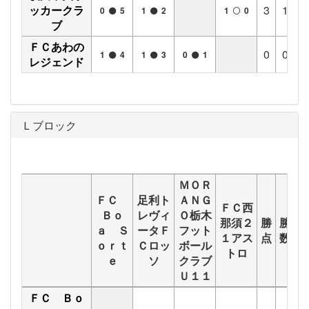
ッカークラ
3
1
0
0
5
1
2
1
0
ブ
ＦＣあわの
0
0
0
1
4
1
3
0
1
レジェンド
Ｌブロック
ＭＯＲ
ＦＣ
足利ト
ＡＮＧ
ＦＣ西
Ｂｏ
レヴィ
Ｏ栃木
那須２
勝
勝
分
ａ Ｓ
ータＦ
フット
１アス
点
数
数
ｏｒｔ
Ｃロッ
ボール
トロ
ｅ
ソ
クラブ
Ｕ１１
ＦＣ Ｂｏ