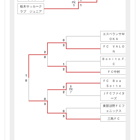
PK
1
5
栃木サッカーク
ラブ ジュニア
エスペランサＭ
ＯＫＡ
0
3
ＦＣ ＶＡＬＯ
Ｎ
2
0
Ｂｏｎｉｔｏ.Ｆ.
Ｃ
1
2
ＦＣ中村
1
0
ＦＣ Ｂｏａ
Ｓｏｒｔｅ
8
2
PK
2
7
ＪＦＣファイタ
ーズ
0
3
東那須野ＦＣフ
ェニックス
0
5
三島ＦＣ