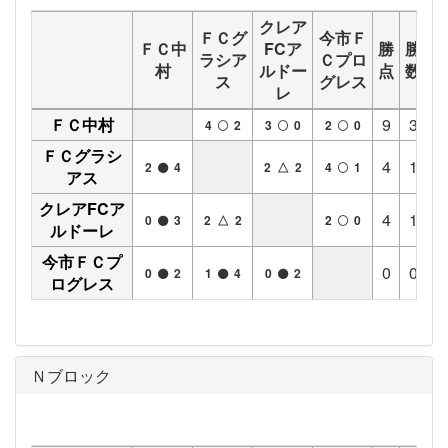
クレア
ＦＣグ
今市Ｆ
ＦＣ中
FCア
勝
勝
分
ラシア
Ｃプロ
村
ルドー
点
数
数
ス
グレス
レ
ＦＣ中村
9
3
0
4
2
3
0
2
0
ＦＣグラシ
4
1
1
2
4
2 △ 2
4
1
アス
クレアFCア
4
1
1
0
3
2 △ 2
2
0
ルドーレ
今市ＦＣプ
0
0
0
0
2
1
4
0
2
ログレス
Ｎブロック