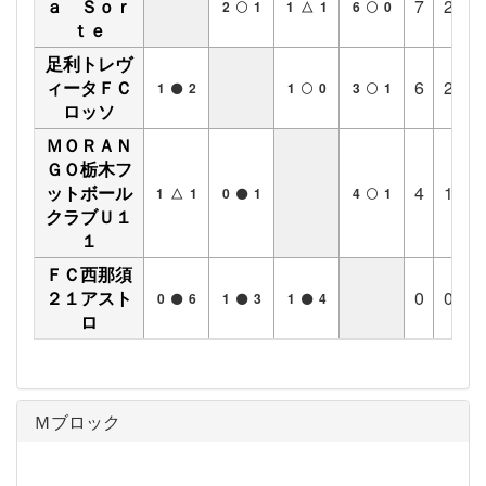
ａ Ｓｏｒ
7
2
1
2
1
1 △ 1
6
0
ｔｅ
足利トレヴ
ィータＦＣ
6
2
0
1
2
1
0
3
1
ロッソ
ＭＯＲＡＮ
ＧＯ栃木フ
ットボール
4
1
1
1 △ 1
0
1
4
1
クラブＵ１
１
ＦＣ西那須
２１アスト
0
0
0
0
6
1
3
1
4
ロ
Ｍブロック