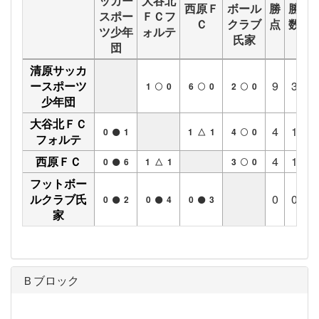
ッカー
大谷北
西原Ｆ
ボール
勝
勝
分
スポー
ＦＣフ
Ｃ
クラブ
点
数
数
ツ少年
ォルテ
氏家
団
清原サッカ
ースポーツ
9
3
0
1
0
6
0
2
0
少年団
大谷北ＦＣ
4
1
1
0
1
1 △ 1
4
0
フォルテ
西原ＦＣ
4
1
1
0
6
1 △ 1
3
0
フットボー
ルクラブ氏
0
0
0
0
2
0
4
0
3
家
Ｂブロック