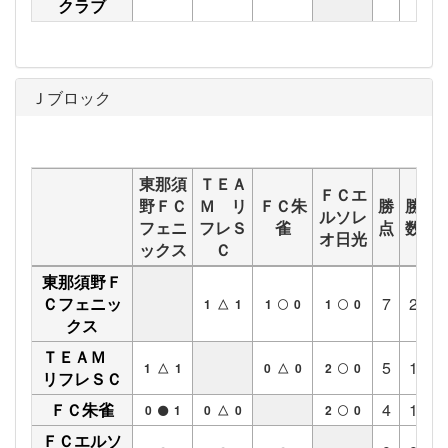
クラブ
Ｊブロック
東那須
ＴＥＡ
ＦＣエ
野ＦＣ
Ｍ リ
ＦＣ朱
勝
勝
分
ルソレ
フェニ
フレＳ
雀
点
数
数
オ日光
ックス
Ｃ
東那須野Ｆ
Ｃフェニッ
7
2
1
1 △ 1
1
0
1
0
クス
ＴＥＡＭ
5
1
2
1 △ 1
0 △ 0
2
0
リフレＳＣ
ＦＣ朱雀
4
1
1
0
1
0 △ 0
2
0
ＦＣエルソ