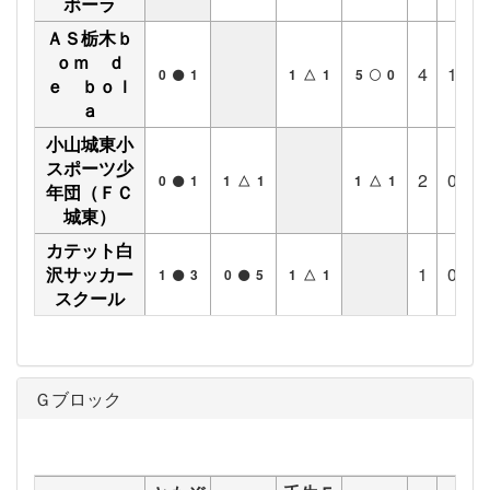
ボーラ
ＡＳ栃木ｂ
ｏｍ ｄ
4
1
1
0
1
1 △ 1
5
0
ｅ ｂｏｌ
ａ
小山城東小
スポーツ少
2
0
2
0
1
1 △ 1
1 △ 1
年団（ＦＣ
城東）
カテット白
沢サッカー
1
0
1
1
3
0
5
1 △ 1
スクール
Ｇブロック