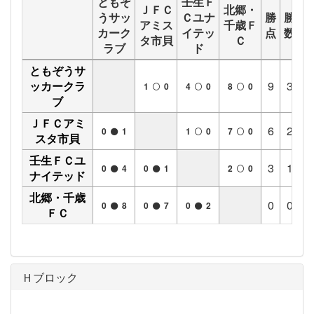
ともぞ
壬生Ｆ
ＪＦＣ
北郷・
うサッ
Ｃユナ
勝
勝
分
アミス
千歳Ｆ
カーク
イテッ
点
数
数
タ市貝
Ｃ
ラブ
ド
ともぞうサ
ッカークラ
9
3
0
1
0
4
0
8
0
ブ
ＪＦＣアミ
6
2
0
0
1
1
0
7
0
スタ市貝
壬生ＦＣユ
3
1
0
0
4
0
1
2
0
ナイテッド
北郷・千歳
0
0
0
0
8
0
7
0
2
ＦＣ
Ｈブロック