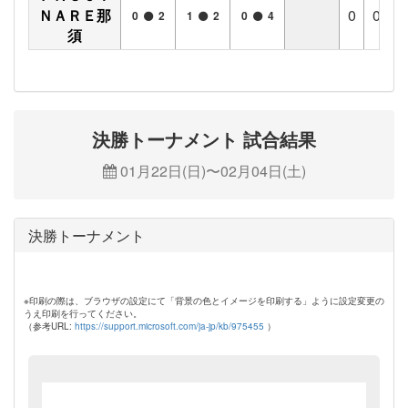
ＮＡＲＥ那
0
0
0
0
2
1
2
0
4
須
決勝トーナメント 試合結果
01月22日(日)〜02月04日(土)
決勝トーナメント
※印刷の際は、ブラウザの設定にて「背景の色とイメージを印刷する」ように設定変更の
うえ印刷を行ってください。
（参考URL:
https://support.microsoft.com/ja-jp/kb/975455
）