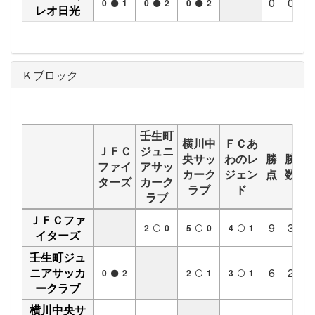
0
0
0
0
1
0
2
0
2
レオ日光
Ｋブロック
壬生町
横川中
ＦＣあ
ＪＦＣ
ジュニ
央サッ
わのレ
勝
勝
分
ファイ
アサッ
カーク
ジェン
点
数
数
ターズ
カーク
ラブ
ド
ラブ
ＪＦＣファ
9
3
0
2
0
5
0
4
1
イターズ
壬生町ジュ
ニアサッカ
6
2
0
0
2
2
1
3
1
ークラブ
横川中央サ