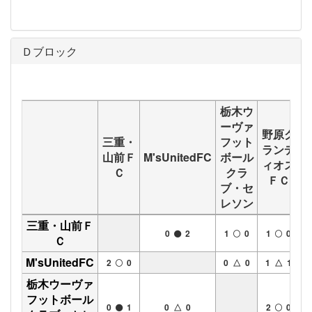
Ｄブロック
栃木ウ
ーヴァ
野原グ
三重・
フット
ランデ
山前Ｆ
M'sUnitedFC
ボール
ィオス
Ｃ
クラ
ＦＣ
ブ・セ
レソン
三重・山前Ｆ
6
0
2
1
0
1
0
Ｃ
M'sUnitedFC
5
2
0
0 △ 0
1 △ 1
栃木ウーヴァ
フットボール
4
0
1
0 △ 0
2
0