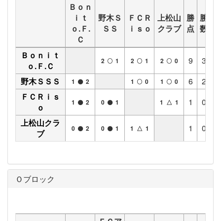
Ｂｏｎ
ｉｔ
野木Ｓ
ＦＣＲ
上松山
勝
勝
分
ｏ.Ｆ.
ＳＳ
ｉｓｏ
クラブ
点
数
数
Ｃ
Ｂｏｎｉｔ
9
3
0
2
1
2
1
2
0
ｏ.Ｆ.Ｃ
野木ＳＳＳ
6
2
0
1
2
1
0
1
0
ＦＣＲｉｓ
1
0
1
1
2
0
1
1 △ 1
ｏ
上松山クラ
1
0
1
0
2
0
1
1 △ 1
ブ
Ｏブロック