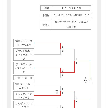
優勝
ＦＣ ＶＡＬＯＮ
ヴェルフェたかはら那須Ｕ－１２
準優勝
栃木サッカークラブ ジュニア
第3位
三島ＦＣ
清原サッカース
ポーツ少年団
2
プラウド栃木フ
0
ットボールクラ
ブ
0
6
ヴェルフェたか
はら那須Ｕ－１
5
２
0
三重・山前ＦＣ
6
1
PK
1
5
御厨フットボー
ルクラブ
2
1
PK
1
3
さくらボン・デ
ィ・ボーラ
0
5
ともぞうサッカ
ークラブ
4
1