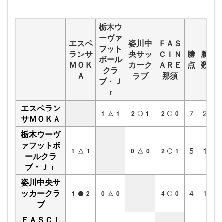
栃木ウ
ーヴァ
エスペ
姿川中
ＦＡＳ
フット
ランサ
央サッ
ＣＩＮ
勝
勝
分
ボール
ＭＯＫ
カーク
ＡＲＥ
点
数
数
クラ
Ａ
ラブ
那須
ブ・Ｊ
ｒ
エスペラン
7
2
1
1 △ 1
2
1
2
0
サＭＯＫＡ
栃木ウーヴ
ァフットボ
5
1
2
1 △ 1
0 △ 0
2
1
ールクラ
ブ・Ｊｒ
姿川中央サ
ッカークラ
4
1
1
1
2
0 △ 0
4
0
ブ
ＦＡＳＣＩ