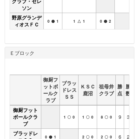
クラブ・セレ
ソン
野原グランデ
1
0
1
1 △ 1
0
2
ィオスＦＣ
Ｅブロック
御厨フ
ブラッ
ットボ
ＫＳＣ
祖母井
勝
勝
分
ドレス
ールク
鹿沼
クラブ
点
数
数
ＳＳ
ラブ
御厨フット
ボールクラ
9
3
0
1
0
1
0
8
0
ブ
ブラッドレ
6
2
0
0
1
2
0
2
0