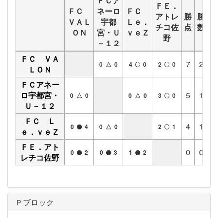
ＦＣア
ＦＥ．
ＦＣ
ネーロ
ＦＣ
アトレ
勝
勝
分
ＶＡＬ
宇都
Ｌｅ．
チコ佐
点
数
数
ＯＮ
宮・Ｕ
ｖｅＺ
野
－１２
ＦＣ ＶＡ
7
2
1
0 △ 0
4
0
2
0
ＬＯＮ
ＦＣアネー
ロ宇都宮・
5
1
2
0 △ 0
0 △ 0
3
0
Ｕ－１２
ＦＣ Ｌ
4
1
1
0
4
0 △ 0
2
1
ｅ．ｖｅＺ
ＦＥ．アト
0
0
0
0
2
0
3
1
2
レチコ佐野
Ｐブロック