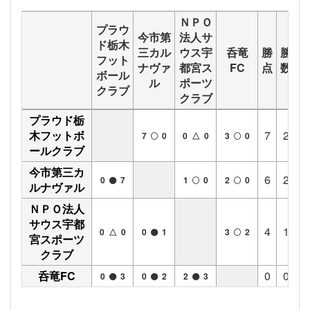
ＮＰＯ
プラウ
今市第
法人サ
ド栃木
三カル
ウス宇
呑竜
勝
勝
分
フット
ナヴァ
都宮ス
FC
点
数
数
ボール
ル
ポーツ
クラブ
クラブ
プラウド栃
木フットボ
7
2
1
7
0
0 △ 0
3
0
ールクラブ
今市第三カ
6
2
0
0
7
1
0
2
0
ルナヴァル
ＮＰＯ法人
サウス宇都
4
1
1
0 △ 0
0
1
3
2
宮スポーツ
クラブ
呑竜FC
0
0
0
0
3
0
2
2
3