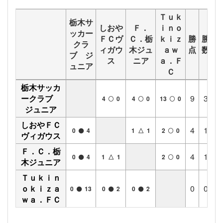
Ｔｕｋ
栃木サ
しおや
Ｆ．
ｉｎｏ
ッカー
ＦＣヴ
Ｃ．栃
ｋｉｚ
勝
勝
分
クラ
ィガウ
木ジュ
ａｗ
点
数
数
ブ ジ
ス
ニア
ａ．Ｆ
ュニア
Ｃ
栃木サッカ
ークラブ
9
3
0
4
0
4
0
13
0
ジュニア
しおやＦＣ
4
1
1
0
4
1 △ 1
2
0
ヴィガウス
Ｆ．Ｃ．栃
4
1
1
0
4
1 △ 1
2
0
木ジュニア
Ｔｕｋｉｎ
ｏｋｉｚａ
0
0
0
0
13
0
2
0
2
ｗａ．ＦＣ