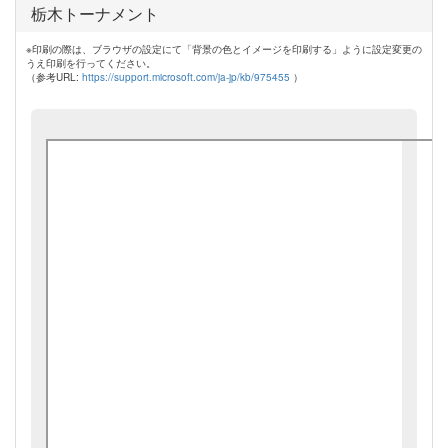
栃木トーナメント
※印刷の際は、ブラウザの設定にて「背景の色とイメージを印刷する」ように設定変更の
うえ印刷を行ってください。
（参考URL:
https://support.microsoft.com/ja-jp/kb/975455
）