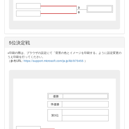
3
0
5位決定戦
※印刷の際は、ブラウザの設定にて「背景の色とイメージを印刷する」ように設定変更の
うえ印刷を行ってください。
（参考URL:
https://support.microsoft.com/ja-jp/kb/975455
）
優勝
準優勝
第3位