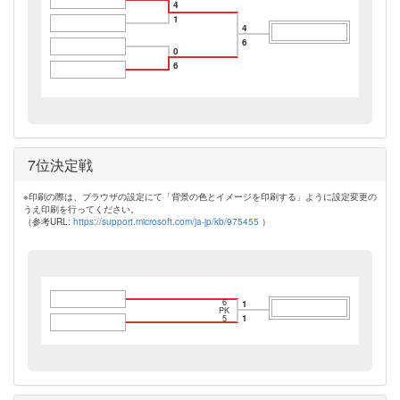
4
1
4
6
0
6
7位決定戦
※印刷の際は、ブラウザの設定にて「背景の色とイメージを印刷する」ように設定変更の
うえ印刷を行ってください。
（参考URL:
https://support.microsoft.com/ja-jp/kb/975455
）
6
1
PK
1
5