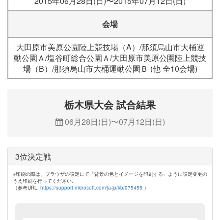
2015年06月28日(日)〜2015年07月12日(日)
会場
大田原市美原公園陸上競技場（A）/那須烏山市大桶運
動公園Ａ/塩谷町総合公園Ａ/大田原市美原公園陸上競技
場（B）/那須烏山市大桶運動公園Ｂ (他 全10会場)
栃木県大会 試合結果
06月28日(日)〜07月12日(日)
3位決定戦
※印刷の際は、ブラウザの設定にて「背景の色とイメージを印刷する」ように設定変更の
うえ印刷を行ってください。
（参考URL:
https://support.microsoft.com/ja-jp/kb/975455
）