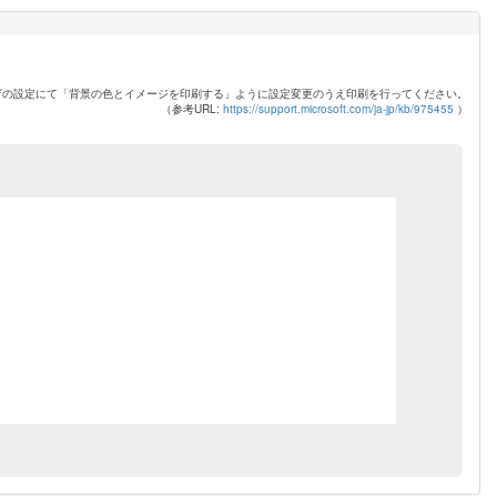
ザの設定にて「背景の色とイメージを印刷する」ように設定変更のうえ印刷を行ってください。
（参考URL:
https://support.microsoft.com/ja-jp/kb/975455
）