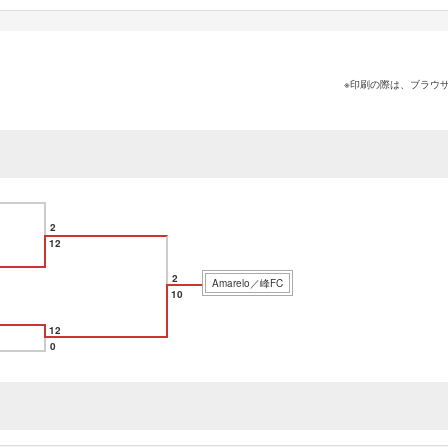
※印刷の際は、ブラウ
2
12
2
Amarelo／峰FC
10
12
0