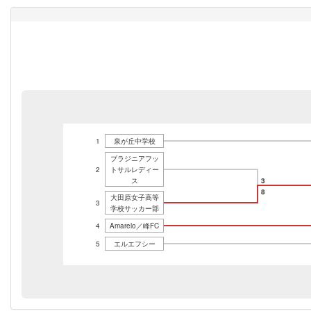
1
泉が丘中学校
ブラジニアフッ
2
トサルレディー
ス
3
8
大田原女子高等
3
学校サッカー部
4
Amarelo／峰FC
5
エルエフシー