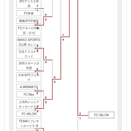
JFCアミスタ市
貝
7
1
FC朱雀
0
2
豊郷JFC宇都宮
2
0
FCアネーロ宇都
宮・U-12
1
4
NIKKO SPORTS
CLUB セレソン
4
5
壬生ＦＣユナイ
テッド
2
0
赤羽スポーツ少
年団
0
3
大谷北FCフォル
0
テ
3
A.MINAMI.FC
1
0
FC Riso
0
上河内ジュニア
5
サッカークラブ
2
3
3
FC VALON
FC VALON
1
TEAMリフレサ
ッカークラブ
1
0