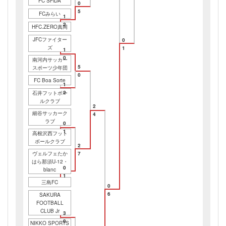
FC SFiDA
0
5
FCみらい
1
2
HFC.ZERO真岡
JFCファイター
0
ズ
1
1
0
南河内サッカー
5
スポーツ少年団
0
FC Boa Sorte
1
2
石井フットボー
ルクラブ
2
細谷サッカーク
4
ラブ
0
1
高根沢西フット
ボールクラブ
2
ヴェルフェたか
7
はら那須U-12・
0
blanc
1
三島FC
0
6
SAKURA
FOOTBALL
CLUB Jr
3
0
NIKKO SPORTS