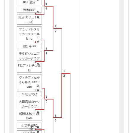
KSC鹿沼
6
1
野木SSS
3
0
田沼FCリュミエ
ールS
3
ブラッドレスサ
0
ッカースクール
1
U-12
2
国分寺SC
1
4
壬生町ジュニア
サッカークラブ
1
2
FE.アトレチコ佐
野
1
2
ヴェルフェたか
はら那須U-12・
3
vert
0
JSTかがやき
5
0
大田原城山サッ
カークラブ
1
0
AS栃木bom de
1
bola
0
山辺千歳FC
3
0
PK
0
2