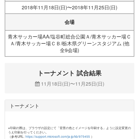
2018年11月18日(日)〜2018年11月25日(日)
会場
青木サッカー場AA/塩谷町総合公園Ａ/青木サッカー場Ｃ
Ａ/青木サッカー場ＣＢ/栃木県グリーンスタジアム (他
全9会場)
トーナメント 試合結果
11月18日(日)〜11月25日(日)
トーナメント
※印刷の際は、ブラウザの設定にて「背景の色とイメージを印刷する」ように設定変更の
うえ印刷を行ってください。
（参考URL:
https://support.microsoft.com/ja-jp/kb/975455
）