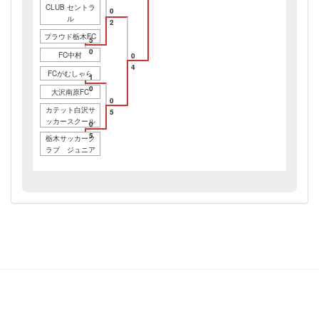
CLUB セントラ
0
ル
2
プラウド栃木FC
5
0
FC中村
0
4
FCがむしゃら
1
0
大沢南原FC
0
カテット白沢サ
5
ッカースクール
0
5
栃木サッカーク
ラブ ジュニア