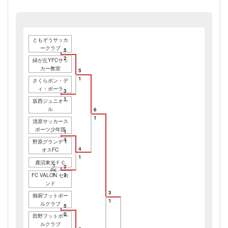
ともぞうサッカ
ークラブ
5
2
緑が丘YFCサッ
カー教室
5
1
さくらボン・デ
ィ・ボーラ
3
1
坂西ジュニオー
ル
6
1
清原サッカース
ポーツ少年団
1
4
野原グランディ
4
オスFC
1
鹿沼東光ＦＣ
3
2
PK
2
FC VALON セカ
1
ンド
3
御厨フットボー
1
ルクラブ
5
0
田野フットボー
ルクラブ