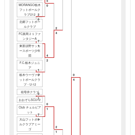
5
MORANGO栃木
0
フットボールク
ラブU12
2
0
北郷フットボー
ルクラブ
2
4
FC真岡２１ファ
ンタジーA
7
東那須野サッカ
1
ースポーツ少年
団
4
2
F.C.栃木ジュニ
ア
1
栃木ウーヴァフ
0
0
ットボールクラ
4
ブ・U-12
祖母井クラブ
0
1
おおぞらSCU12
0
Club チェルビア
1
ット
7
大山フットボー
0
ルクラブアミー
2
ゴ
1