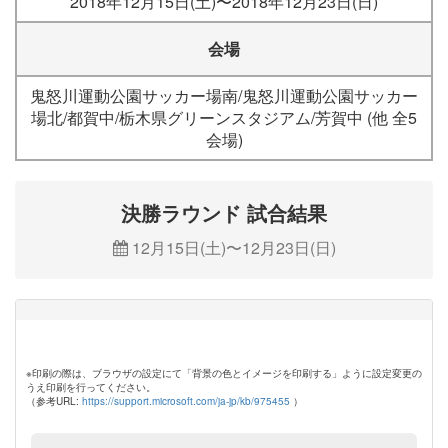
2018年12月15日(土)〜2018年12月23日(日)
会場
鬼怒川運動公園サッカー場南/鬼怒川運動公園サッカー
場北/都賀中/栃木県グリーンスタジアム/芳賀中 (他 全5
会場)
決勝ラウンド 試合結果
12月15日(土)〜12月23日(日)
※印刷の際は、ブラウザの設定にて「背景の色とイメージを印刷する」ように設定変更の
うえ印刷を行ってください。
（参考URL:
https://support.microsoft.com/ja-jp/kb/975455
）