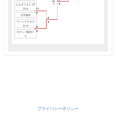
PK
0
3
ともぞうＳＣ JY
U14
11
0
大平南中
0
ウィングスＳＣ
4
U-14
5
0
モランゴ栃木Ｆ
Ｃ
プライバシーポリシー