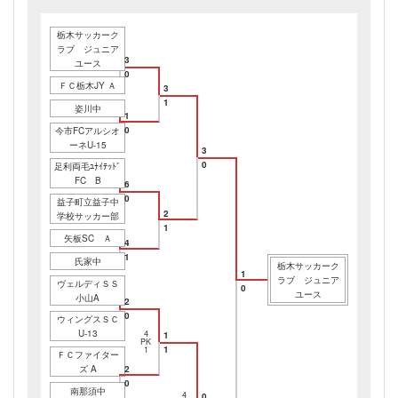
栃木サッカーク
ラブ ジュニア
3
ユース
0
ＦＣ栃木JY Ａ
3
1
姿川中
1
0
今市FCアルシオ
ーネU-15
3
0
足利両毛ﾕﾅｲﾃｯﾄﾞ
FC B
6
0
益子町立益子中
2
学校サッカー部
1
矢板SC Ａ
4
1
氏家中
栃木サッカーク
1
ラブ ジュニア
ヴェルディＳＳ
0
ユース
小山A
2
0
ウィングスＳＣ
U-13
4
1
PK
1
1
ＦＣファイター
ズ A
2
0
南那須中
4
0