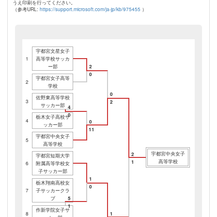
うえ印刷を行ってください。
（参考URL:
https://support.microsoft.com/ja-jp/kb/975455
）
宇都宮文星女子
1
高等学校サッカ
ー部
2
0
宇都宮女子高等
2
学校
0
佐野東高等学校
3
2
サッカー部
4
0
栃木女子高校サ
4
0
ッカー部
11
宇都宮中央女子
5
高等学校
宇都宮中央女子
2
宇都宮短期大学
高等学校
1
6
附属高等学校女
子サッカー部
1
栃木翔南高校女
0
7
子サッカークラ
ブ
5
1
作新学院女子サ
8
1