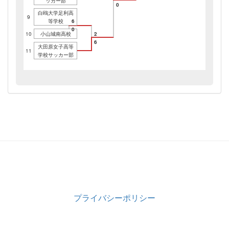
ッカー部
0
白鴎大学足利高
9
等学校
6
0
10
小山城南高校
2
6
大田原女子高等
11
学校サッカー部
プライバシーポリシー