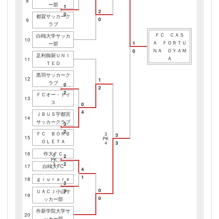
8
ー部
1
2
0
都賀サッカーク
0
9
ラブ
ＦＣ ＣＡＳ
白鴎大学サッカ
10
Ａ ＦＯＲＴＵ
1
ー部
ＮＡ ＯＹＡＭ
0
足利御厨ＵＮＩ
Ａ
11
ＴＥＤ
黒羽サッカーク
12
1
ラブ
0
2
2
ＦＣオー・ドイ
13
ス
0
4
ＪＢＵＳ宇都宮
14
サッカークラブ
3
2
ＦＣ ＢＯＲＢ
3
3
15
PK
ＯＬＥＴＡ
3
4
16
作大ＦＣ
5
2
PK
2
3
17
白鴎大FC
4
1
18
ｇｉｕｒａｒｅ
2
0
3
ＵＡＣＪ小山サ
19
0
ッカー部
作新学院大学サ
20
ッカー部