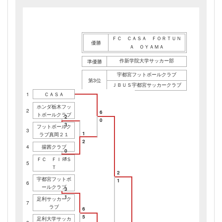
ＦＣ ＣＡＳＡ ＦＯＲＴＵＮ
優勝
Ａ ＯＹＡＭＡ
作新学院大学サッカー部
準優勝
宇都宮フットボールクラブ
第3位
ＪＢＵＳ宇都宮サッカークラブ
1
ＣＡＳＡ
ホンダ栃木フッ
2
6
トボールクラブ
2
0
3
フットボールク
3
1
ラブ真岡２１
2
4
揚茜クラブ
0
1
ＦＣ ＦＩＲＳ
5
Ｔ
2
宇都宮フットボ
1
6
ールクラブ
3
1
足利サッカーク
7
ラブ
6
5
足利大学サッカ