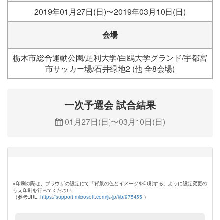
2019年01月27日(日)〜2019年03月10日(日)
会場
栃木市総合運動公園/足利大学/白鴎大学グランド/宇都宮
市サッカー場/石井緑地2 (他 全8会場)
一次予選会 試合結果
01月27日(日)〜03月10日(日)
※印刷の際は、ブラウザの設定にて「背景の色とイメージを印刷する」ように設定変更の
うえ印刷を行ってください。
（参考URL:
https://support.microsoft.com/ja-jp/kb/975455
）