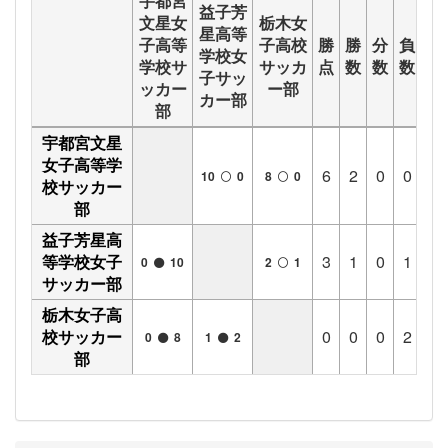
宇都宮
益子芳
文星女
栃木女
星高等
子高等
子高校
勝
勝
分
負
得
学校女
学校サ
サッカ
点
数
数
数
点
子サッ
ッカー
ー部
カー部
部
宇都宮文星
女子高等学
6
2
0
0
18
10
0
8
0
校サッカー
部
益子芳星高
等学校女子
3
1
0
1
2
0
10
2
1
サッカー部
栃木女子高
校サッカー
0
0
0
2
1
0
8
1
2
部