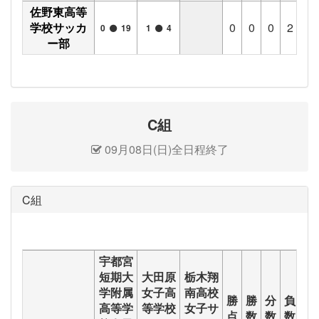
佐野東高等
学校サッカ
0
0
0
2
1
0
19
1
4
ー部
C組
09月08日(日)全日程終了
C組
宇都宮
短期大
大田原
栃木翔
学附属
女子高
南高校
勝
勝
分
負
得
高等学
等学校
女子サ
点
数
数
数
点