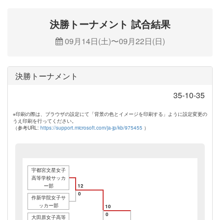
決勝トーナメント 試合結果
09月14日(土)〜09月22日(日)
決勝トーナメント
35-10-35
※印刷の際は、ブラウザの設定にて「背景の色とイメージを印刷する」ように設定変更の
うえ印刷を行ってください。
（参考URL:
https://support.microsoft.com/ja-jp/kb/975455
）
宇都宮文星女子
高等学校サッカ
ー部
12
0
作新学院女子サ
ッカー部
10
0
大田原女子高等