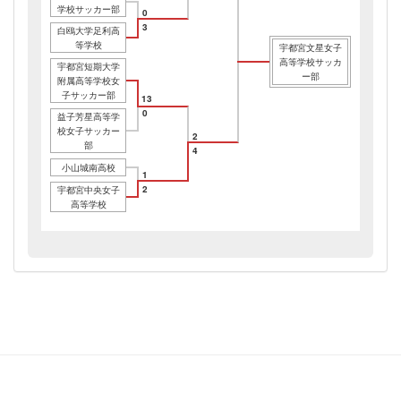
学校サッカー部
0
3
白鴎大学足利高
等学校
宇都宮文星女子
高等学校サッカ
宇都宮短期大学
ー部
附属高等学校女
子サッカー部
13
0
益子芳星高等学
校女子サッカー
2
部
4
小山城南高校
1
2
宇都宮中央女子
高等学校