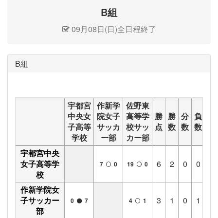
B組
09月08日(日)全日程終了
B組
宇都宮
作新学
佐野東
中央女
院女子
高等学
勝
勝
分
負
得
子高等
サッカ
校サッ
点
数
数
数
点
学校
ー部
カー部
宇都宮中央
女子高等学
6
2
0
0
26
7
0
19
0
校
作新学院女
子サッカー
3
1
0
1
4
0
7
4
1
部