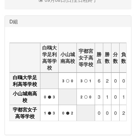
D組
白鴎大
宇都宮
学足利
小山城
勝
勝
分
負
得
女子高
高等学
南高校
点
数
数
数
点
等学校
校
白鴎大学足
6
2
0
0
6
3
0
3
1
利高等学校
小山城南高
3
1
0
1
2
0
3
2
0
校
宇都宮女子
0
0
0
2
1
1
3
0
2
高等学校