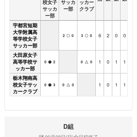
校女子
サッカ
ッカー
サッカ
ー部
クラブ
ー部
宇都宮短期
大学附属高
6
2
0
0
5
2
0
3
0
等学校女子
サッカー部
大田原女子
高等学校サ
1
0
1
1
0
0
2
0 △ 0
ッカー部
栃木翔南高
校女子サッ
1
0
1
1
0
0
3
0 △ 0
カークラブ
D組
09月08日(日)全日程終了