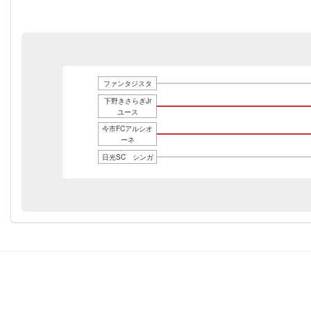
ファンタジスタ
下野きさらぎJr
ユース
今市FCアルシオ
ーネ
日光SC シンガ