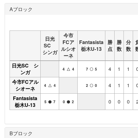
Aブロック
今市
日光
FCア
Fantasista
勝
勝
分
SC
ルシオ
栃木U-13
点
数
数
シンガ
ーネ
日光SC シ
4
1
1
4 △ 4
7
5
ンガ
今市FCアル
4
1
1
4 △ 4
2
0
シオーネ
Fantasista
0
0
0
5
7
0
2
栃木U-13
Bブロック