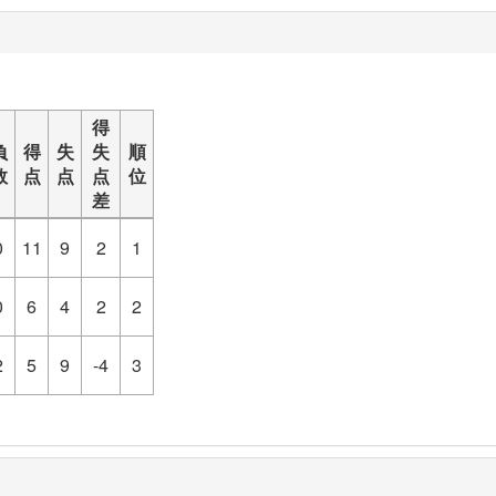
得
負
得
失
失
順
数
点
点
点
位
差
0
11
9
2
1
0
6
4
2
2
2
5
9
-4
3