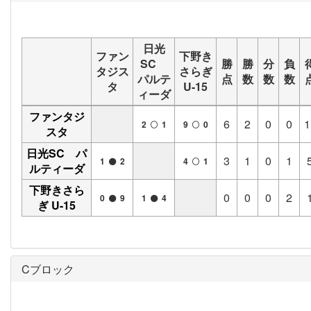
日光
ファン
下野き
SC
勝
勝
分
負
タジス
さらぎ
パルテ
点
数
数
数
タ
U-15
ィーダ
ファンタジ
6
2
0
0
1
2
1
9
0
スタ
日光SC パ
3
1
0
1
1
2
4
1
ルティーダ
下野きさら
0
0
0
2
0
9
1
4
ぎ U-15
Cブロック