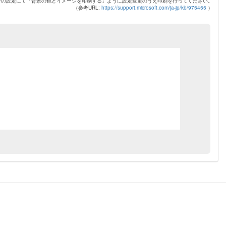
ザの設定にて「背景の色とイメージを印刷する」ように設定変更のうえ印刷を行ってください。
（参考URL:
https://support.microsoft.com/ja-jp/kb/975455
）