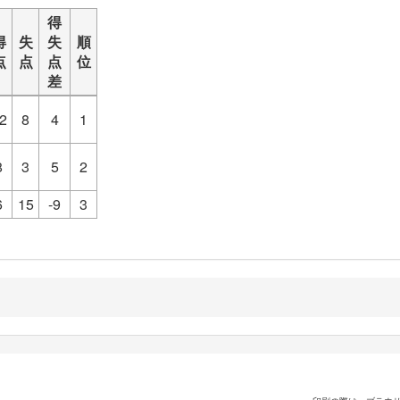
得
得
失
失
順
点
点
点
位
差
2
8
4
1
8
3
5
2
6
15
-9
3