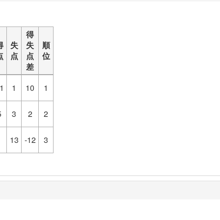
得
得
失
失
順
点
点
点
位
差
1
1
10
1
5
3
2
2
1
13
-12
3