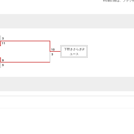
※印刷の際は、ブラウ
3
11
下野きさらぎJr
10
ユース
3
9
5