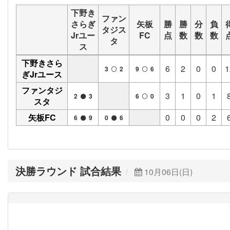
下野き
ファン
さらぎ
矢板
勝
勝
分
負
タジス
Jrユー
FC
点
数
数
数
タ
ス
下野きさら
6
2
0
0
1
3
2
9
6
ぎJrユース
ファンタジ
3
1
0
1
2
3
6
0
スタ
矢板FC
0
0
0
2
6
9
0
6
決勝ラウンド 試合結果
10月06日(日)