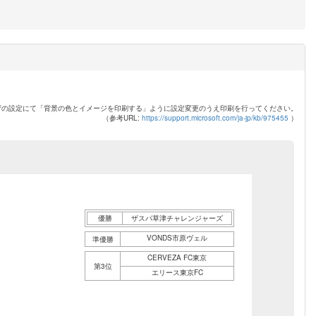
ザの設定にて「背景の色とイメージを印刷する」ように設定変更のうえ印刷を行ってください。
（参考URL:
https://support.microsoft.com/ja-jp/kb/975455
）
優勝
ザスパ草津チャレンジャーズ
VONDS市原ヴェル
準優勝
CERVEZA FC東京
第3位
エリース東京FC