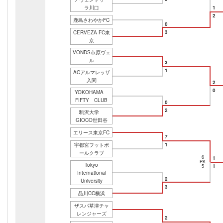
ラ川口
1
2
鹿島さわやかFC
0
3
CERVEZA FC東
京
VONDS市原ヴェ
ル
3
1
ACアルマレッザ
入間
2
0
YOKOHAMA
FIFTY CLUB
0
2
駒沢大学
GIOCO世田谷
エリース東京FC
7
1
宇都宮フットボ
ールクラブ
6
1
PK
Tokyo
1
5
International
2
University
3
品川CC横浜
ザスパ草津チャ
レンジャーズ
2