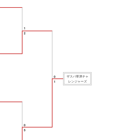
1
2
ザスパ草津チャ
0
レンジャーズ
1
0
5