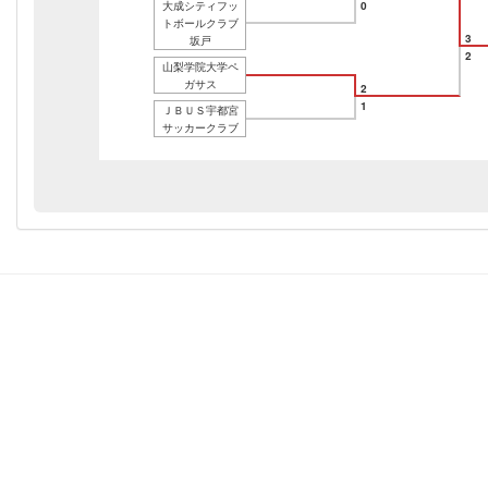
大成シティフッ
0
トボールクラブ
3
坂戸
2
山梨学院大学ペ
ガサス
2
1
ＪＢＵＳ宇都宮
サッカークラブ