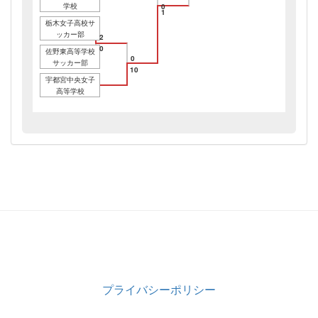
学校
0
1
栃木女子高校サ
ッカー部
2
0
佐野東高等学校
0
サッカー部
10
宇都宮中央女子
高等学校
プライバシーポリシー