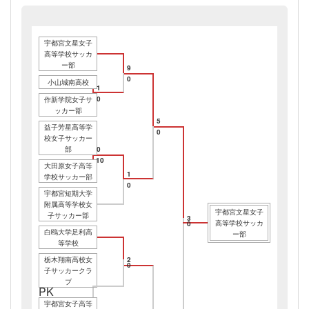
宇都宮文星女子
高等学校サッカ
ー部
9
0
小山城南高校
1
0
作新学院女子サ
ッカー部
5
益子芳星高等学
0
校女子サッカー
部
0
10
大田原女子高等
1
学校サッカー部
0
宇都宮短期大学
附属高等学校女
宇都宮文星女子
子サッカー部
3
高等学校サッカ
0
白鴎大学足利高
ー部
等学校
栃木翔南高校女
2
0
子サッカークラ
ブ
PK
宇都宮女子高等