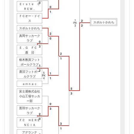
0
Ｅｒｓｔｅ Ｃ
0
ＲＥＷ．
1
ＦＣオー・ドイ
1
ス
2
スポルトかわち
PK
2
3
スポルトかわち
2
真岡サッカーク
0
ラブ
0
3
Ｅ．Ｇ ＦＣ
鹿 沼
2
1
栃木教員フット
ボールクラブ
1
2
鹿沼フットボー
5
1
PK
ルクラブ
1
4
ａｍｎａｃ
5
富士通株式会社
3
小山工場サッカ
ー部
0
黒羽サッカーク
3
ラブ
2
0
ＦＣ ＨＥＲＥ
3
ＮＣＩＡ
1
アデランテ