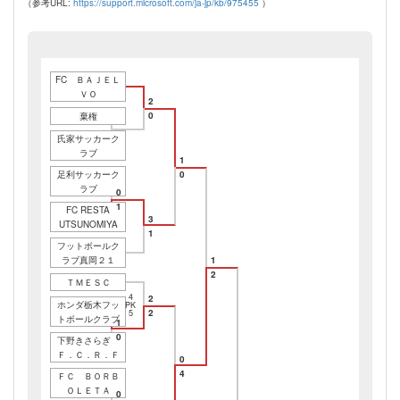
（参考URL:
https://support.microsoft.com/ja-jp/kb/975455
）
FC ＢＡＪＥＬ
ＶＯ
2
0
棄権
氏家サッカーク
ラブ
1
足利サッカーク
0
ラブ
0
1
FC RESTA
3
UTSUNOMIYA
1
フットボールク
ラブ真岡２１
1
2
ＴＭＥＳＣ
4
2
ホンダ栃木フッ
PK
2
5
トボールクラブ
1
0
下野きさらぎ
Ｆ．Ｃ．Ｒ．Ｆ
0
4
ＦＣ ＢＯＲＢ
ＯＬＥＴＡ
0