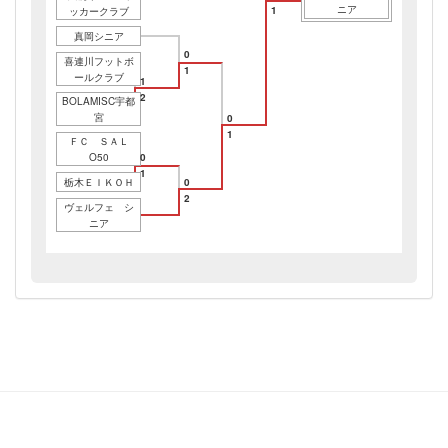
ニア
1
ッカークラブ
真岡シニア
0
喜連川フットボ
1
ールクラブ
1
2
BOLAMISC宇都
宮
0
1
ＦＣ ＳＡＬ
O50
0
1
栃木ＥＩＫＯＨ
0
2
ヴェルフェ シ
ニア