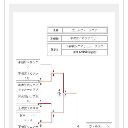
優勝
ヴェルフェ シニア
宇都宮ＦＣファミリー
準優勝
下都賀シニアサッカークラブ
第3位
BOLAMISC宇都宮
那須野ケ原シニ
ア
3
宇都宮ＦＣファ
4
ミリー
2
0
栃木平成シニア
サッカークラブ
4
0
PK
0
2
卯の花シニアＳ
Ｃ
1
2
上都賀２０００
0
栃木 Ｕ．
3
Ｓ．Ａ
2
5
ヴェルフェ シ
0
下都賀シニアサ