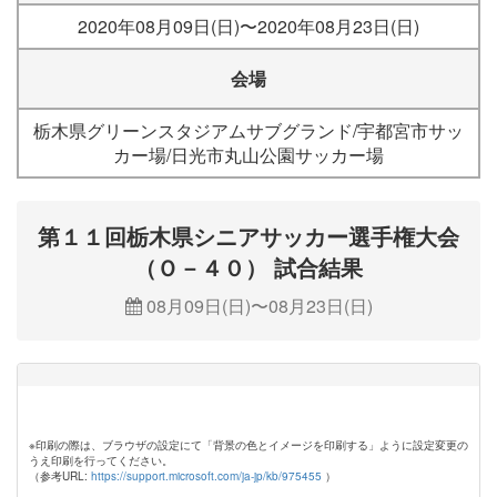
2020年08月09日(日)〜2020年08月23日(日)
会場
栃木県グリーンスタジアムサブグランド/宇都宮市サッ
カー場/日光市丸山公園サッカー場
第１１回栃木県シニアサッカー選手権大会
（Ｏ－４０） 試合結果
08月09日(日)〜08月23日(日)
※印刷の際は、ブラウザの設定にて「背景の色とイメージを印刷する」ように設定変更の
うえ印刷を行ってください。
（参考URL:
https://support.microsoft.com/ja-jp/kb/975455
）