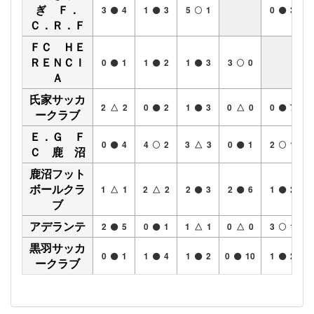
ぎ Ｆ．
3
4
1
3
5
1
0
3
Ｃ．Ｒ．Ｆ
ＦＣ ＨＥ
ＲＥＮＣＩ
0
1
1
2
1
3
3
0
Ａ
氏家サッカ
2 △ 2
0
2
1
3
0 △ 0
0
7
ークラブ
Ｅ．Ｇ Ｆ
0
4
4
2
3 △ 3
0
1
2
1
Ｃ 鹿 沼
鹿沼フット
ボールクラ
1 △ 1
2 △ 2
2
3
2
6
1
2
ブ
アデランテ
2
5
0
1
1 △ 1
0 △ 0
3
1
黒羽サッカ
0
1
1
4
1
2
0
10
1
2
ークラブ