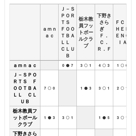
Ｊ－Ｓ
ＰＯＲ
下野き
栃木教
ＴＳ
さら
ＦＣ
員フッ
ａｍｎ
ＦＯＯ
ぎ
ＨＥＲ
トボー
ａｃ
ＴＢＡ
Ｆ．
ＥＮＣ
ルクラ
ＬＬ
Ｃ．
ＩＡ
ブ
ＣＬＵ
Ｒ．Ｆ
Ｂ
ａｍｎａｃ
0
7
3
1
4
3
1
0
Ｊ－ＳＰＯ
ＲＴＳ Ｆ
ＯＯＴＢＡ
7
0
1
3
3
1
2
1
ＬＬ ＣＬ
ＵＢ
栃木教員フ
ットボール
1
3
3
1
1
5
3
1
クラブ
下野きさら