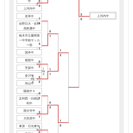
中
0
3
上河内中
2
上河内中
若草中
1
0
4
佐野日大・佐野
高附属中
0
栃木市立藤岡第
1
一中学校サッカ
4
ー部
1
1
国本中
2
都賀中
0
2
芳賀中
1
1
PK
1
3
姿川中
5
2
PK
2
4
烏山中
陽南中Ａ
0
1
足利西・白鷗足
0
利中
3
国分寺中
2
1
大田原中
1
0
東原・日光東中
1
0