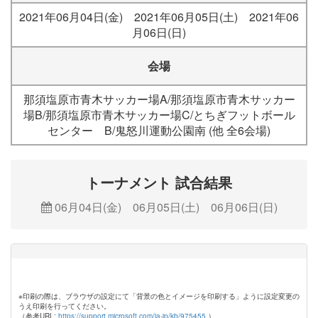
2021年06月04日(金) 2021年06月05日(土) 2021年06
月06日(日)
会場
那須塩原市青木サッカー場A/那須塩原市青木サッカー
場B/那須塩原市青木サッカー場C/とちぎフットボール
センター B/鬼怒川運動公園南 (他 全6会場)
トーナメント 試合結果
06月04日(金) 06月05日(土) 06月06日(日)
※印刷の際は、ブラウザの設定にて「背景の色とイメージを印刷する」ように設定変更の
うえ印刷を行ってください。
（参考URL:
https://support.microsoft.com/ja-jp/kb/975455
）