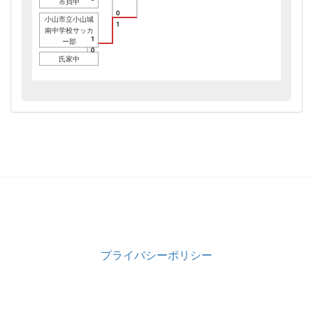
市貝中
0
小山市立小山城
1
南中学校サッカ
1
ー部
0
氏家中
プライバシーポリシー