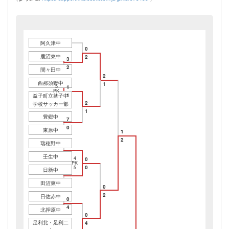
阿久津中
0
鹿沼東中
2
3
2
間々田中
2
西那須野中
1
5
1
PK
1
益子町立益子中
4
2
学校サッカー部
1
豊郷中
7
0
東原中
1
2
瑞穂野中
壬生中
4
0
PK
0
5
日新中
田沼東中
0
2
日佐赤中
0
4
北押原中
0
足利北・足利二
4