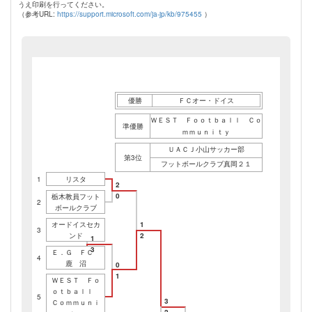
うえ印刷を行ってください。
（参考URL:
https://support.microsoft.com/ja-jp/kb/975455
）
優勝
ＦＣオー・ドイス
ＷＥＳＴ Ｆｏｏｔｂａｌｌ Ｃｏ
準優勝
ｍｍｕｎｉｔｙ
ＵＡＣＪ小山サッカー部
第3位
フットボールクラブ真岡２１
1
リスタ
2
0
栃木教員フット
2
ボールクラブ
オードイスセカ
1
3
ンド
2
1
3
Ｅ．Ｇ ＦＣ
4
鹿 沼
0
1
ＷＥＳＴ Ｆｏ
ｏｔｂａｌｌ
5
3
Ｃｏｍｍｕｎｉ