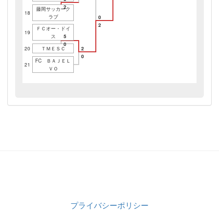
2
藤岡サッカーク
18
ラブ
0
2
ＦＣオー・ドイ
19
ス
5
0
20
ＴＭＥＳＣ
2
0
FC ＢＡＪＥＬ
21
ＶＯ
プライバシーポリシー