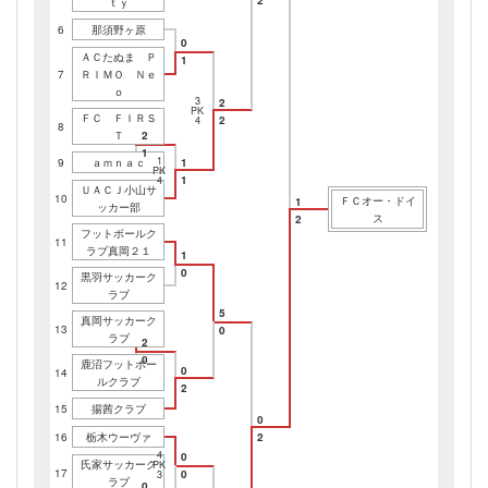
2
ｔｙ
6
那須野ヶ原
0
ＡＣたぬま Ｐ
1
7
ＲＩＭＯ Ｎｅ
ｏ
3
2
PK
ＦＣ ＦＩＲＳ
2
4
8
Ｔ
2
1
1
9
ａｍｎａｃ
1
PK
1
4
ＵＡＣＪ小山サ
10
ＦＣオー・ドイ
1
ッカー部
ス
2
フットボールク
11
ラブ真岡２１
1
0
黒羽サッカーク
12
ラブ
5
真岡サッカーク
13
0
ラブ
2
0
鹿沼フットボー
0
14
ルクラブ
2
15
揚茜クラブ
0
16
栃木ウーヴァ
2
4
0
氏家サッカーク
PK
17
0
3
ラブ
0