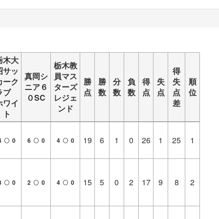
栃木大
栃木教
昭サッ
得
真岡シ
員マス
カーク
勝
勝
分
負
得
失
失
順
ニア６
ターズ
ラブ
点
数
数
数
点
点
点
位
０SC
レジェ
ホワイ
差
ンド
ト
19
6
1
0
26
1
25
1
4
0
6
0
4
0
15
5
0
2
17
9
8
2
3
0
2
0
4
0