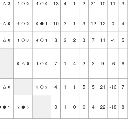
13
4
1
2
21
10
11
3
2 △ 2
4
0
4
0
10
3
1
3
12
12
0
4
0 △ 0
6
0
0
1
8
2
2
3
7
11
-4
5
0 △ 0
1
0
4
1
7
1
4
2
3
9
-6
6
0 △ 0
1
0
4
1
1
5
5
21
-16
7
0 △ 0
5
2
3
1
0
6
4
22
-18
8
0
1
2
5