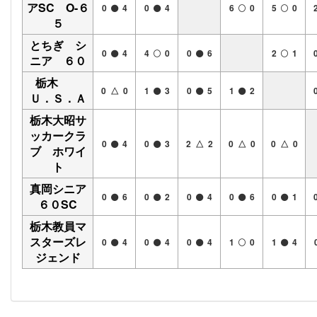
アSC O-６
0
4
0
4
6
0
5
0
５
とちぎ シ
0
4
4
0
0
6
2
1
ニア ６０
栃木
0 △ 0
1
3
0
5
1
2
Ｕ．Ｓ．Ａ
栃木大昭サ
ッカークラ
0
4
0
3
2 △ 2
0 △ 0
0 △ 0
ブ ホワイ
ト
真岡シニア
0
6
0
2
0
4
0
6
0
1
６０SC
栃木教員マ
スターズレ
0
4
0
4
0
4
1
0
1
4
ジェンド