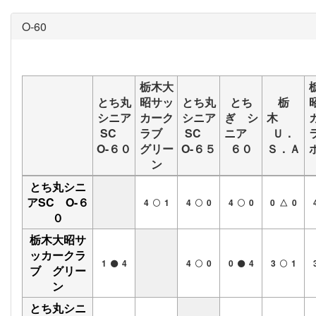
O-60
栃木大
とち丸
昭サッ
とち丸
とち
栃
シニア
カーク
シニア
ぎ シ
木
SC
ラブ
SC
ニア
Ｕ．
O-６０
グリー
O-６５
６０
Ｓ．Ａ
ン
とち丸シニ
アSC O-６
4
1
4
0
4
0
0 △ 0
０
栃木大昭サ
ッカークラ
1
4
4
0
0
4
3
1
ブ グリー
ン
とち丸シニ