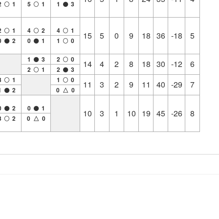
2
1
5
1
1
3
2
1
4
2
4
1
15
5
0
9
18
36
-18
5
0
2
0
1
1
0
1
3
2
0
14
4
2
8
18
30
-12
6
2
1
2
3
3
1
1
0
11
3
2
9
11
40
-29
7
1
2
0 △ 0
0
2
0
1
10
3
1
10
19
45
-26
8
3
2
0 △ 0