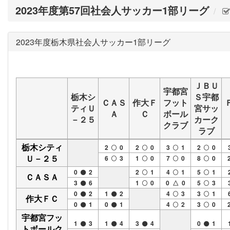
2023年度第57回社会人サッカー1部リーグ
2023年度栃木県社会人サッカー1部リーグ
ＪＢＵ
宇都宮
栃木シ
Ｓ宇都
ＣＡＳ
作大Ｆ
フット
ティＵ
宮サッ
Ａ
Ｃ
ボール
－２５
カーク
クラブ
ラブ
栃木シティ
2
0
2
0
3
1
2
0
Ｕ－２５
6
3
1
0
7
0
8
0
0
2
2
1
4
1
5
1
ＣＡＳＡ
3
6
1
0
0 △ 0
5
3
0
2
1
2
4
3
3
1
作大ＦＣ
0
1
0
1
4
2
3
0
宇都宮フッ
1
3
1
4
3
4
0
1
トボールク