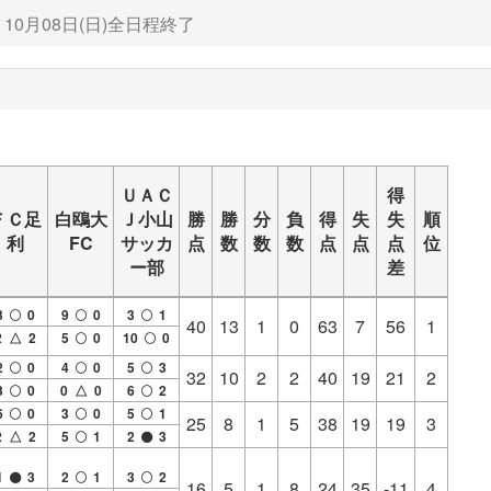
10月08日(日)全日程終了
ＵＡＣ
得
ＦＣ足
白鴎大
Ｊ小山
勝
勝
分
負
得
失
失
順
利
FC
サッカ
点
数
数
数
点
点
点
位
ー部
差
3
0
9
0
3
1
40
13
1
0
63
7
56
1
2 △ 2
5
0
10
0
2
0
4
0
5
3
32
10
2
2
40
19
21
2
3
0
0 △ 0
6
2
6
0
3
0
5
1
25
8
1
5
38
19
19
3
2 △ 2
5
1
2
3
1
3
2
1
3
2
16
5
1
8
24
35
-11
4