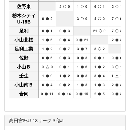
佐野東
2
0
1
0
6
1
2
1
栃木シティ
0
2
3
0
4
0
7
0
U-18B
足利
0
1
0
3
21
0
7
3
小山北桜
1
6
0
4
0
21
2
3
足利工業
1
2
0
7
3
7
3
2
佐野
0
6
0
3
0
3
0
1
0
6
小山Ｂ
0 △ 0
0
1
1
6
1
2
3
1
壬生
1
9
1
2
0
3
3
4
1 △ 1
小山南Ｂ
0
4
0
2
1
3
1
3
2
4
合同
0
11
0
14
0
15
2
5
0
3
高円宮杯U-18リーグ３部a