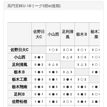
高円宮杯U-18リーグ3部e(後期)
佐野日
足利清
栃木工
小山西
栃木Ｂ
大C
風
業
佐野日大C
1
0
2
0
5
1
3
0
小山西
0
1
0 △ 0
3
0
1
0
足利清風
0
2
0 △ 0
3 △ 3
4
3
栃木Ｂ
1
5
0
3
3 △ 3
2
3
栃木工業
0
3
0
1
3
4
3
2
栃木翔南
0
8
0
5
0
4
0
2
1
7
足利Ｂ
0
1
0
4
0
2
0
2
6
0
佐野松桜
1
7
1
2
2
1
0
4
2
5