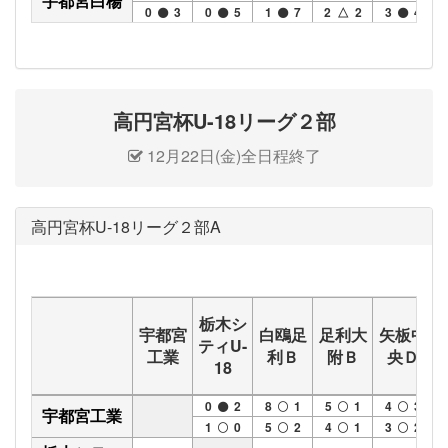
宇都宮白楊
0
3
0
5
1
7
2 △ 2
3
4
高円宮杯U-18リーグ２部
12月22日(金)全日程終了
高円宮杯U-18リーグ２部A
栃木シ
宇都宮
白鴎足
足利大
矢板中
ティU-
工業
利Ｂ
附Ｂ
央Ｄ
18
0
2
8
1
5
1
4
3
宇都宮工業
1
0
5
2
4
1
3
2