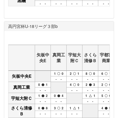
黒磯
- -
- -
- -
- -
- -
高円宮杯U-18リーグ３部b
矢板中
真岡工
宇短大
さくら
宇都宮
央E
業
附Ｃ
清修Ｂ
商業
1
0
2
1
8
0
6
1
矢板中央E
- -
- -
- -
- -
0
1
4
0
2
3
2
0
真岡工業
- -
- -
- -
- -
1
2
0
4
1 △ 1
5
0
宇短大附Ｃ
- -
- -
- -
- -
さくら清修
0
8
3
2
1 △ 1
4
5
Ｂ
- -
- -
- -
- -