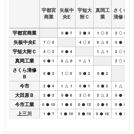
宇都宮
矢板中
宇短大
真岡工
さくら
商業
央E
附Ｃ
業
清修Ｂ
宇都宮商業
0
7
2
4
1
0
2
0
矢板中央E
7
0
4
0
0 △ 0
0
1
宇短大附Ｃ
4
2
0
4
1 △ 1
2
0
真岡工業
0
1
0 △ 0
1 △ 1
2
0
さくら清修
0
2
1
0
0
2
0
2
Ｂ
今市
2
4
1 △ 1
0
1
0
2
1 △ 1
大田原Ｂ
2
3
0
8
3
0
2 △ 2
0
1
今市工業
0
10
1
8
0
12
0
6
0
8
上三川
1
7
1
10
0
10
0
18
1
3