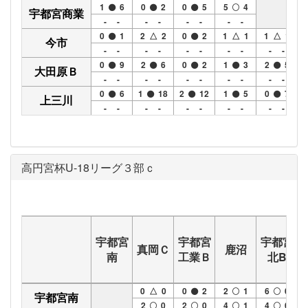
1
6
0
2
0
5
5
4
宇都宮商業
- -
- -
- -
- -
0
1
2 △ 2
0
2
1 △ 1
1 △ 1
今市
- -
- -
- -
- -
- -
0
9
2
6
0
2
1
3
2
5
大田原Ｂ
- -
- -
- -
- -
- -
0
6
1
18
2
12
1
5
0
7
上三川
- -
- -
- -
- -
- -
高円宮杯U-18リーグ３部ｃ
宇都宮
宇都宮
宇都宮
真岡Ｃ
鹿沼
南
工業Ｂ
北B
0 △ 0
0
2
2
1
6
0
宇都宮南
2
0
2
0
4
1
4
0