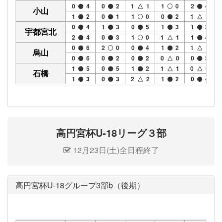
0
4
0
2
1 △ 1
1
0
2
4
小山
1
2
0
1
1
0
0
2
1 △ 1
0
4
1
3
0
5
1
3
1
2
宇都宮北
2
4
0
3
1
0
1 △ 1
1
4
0
6
2
0
0
4
1
2
1 △ 1
烏山
0
6
0
2
0
2
0 △ 0
0
3
1
5
0
5
1
2
1 △ 1
0 △ 0
石橋
1
3
0
3
2 △ 2
1
2
0
4
高円宮杯U-18リーグ３部
12月23日(土)全日程終了
高円宮杯U-18グループ3部b（後期）