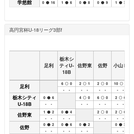
学悠館
0
16
1
6
0
8
0
9
1
3
高円宮杯U-18リーグ3部f
栃木シ
足利
ティU-
佐野東
佐野
小山Ｂ
18B
6
0
2
1
2
0
10
0
足利
- -
- -
- -
- -
栃木シティ
0
6
4
0
6
0
2
0
U-18B
- -
- -
- -
- -
1
2
0
4
2
0
2
0
佐野東
- -
- -
- -
- -
0
2
0
6
0
2
0
3
佐野
- -
- -
- -
- -