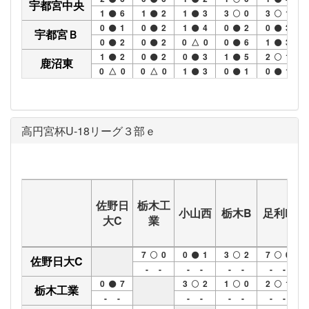
宇都宮中央
1
6
1
2
1
3
3
0
3
1
0
1
0
2
1
4
0
2
0
3
宇都宮Ｂ
0
2
0
2
0 △ 0
0
6
1
3
1
2
0
2
0
3
1
5
2
1
鹿沼東
0 △ 0
0 △ 0
1
3
0
1
0
1
高円宮杯U-18リーグ３部ｅ
佐野日
栃木工
小山西
栃木B
足利B
大C
業
7
0
0
1
3
2
7
0
佐野日大C
- -
- -
- -
- -
0
7
3
2
1
0
2
1
栃木工業
- -
- -
- -
- -