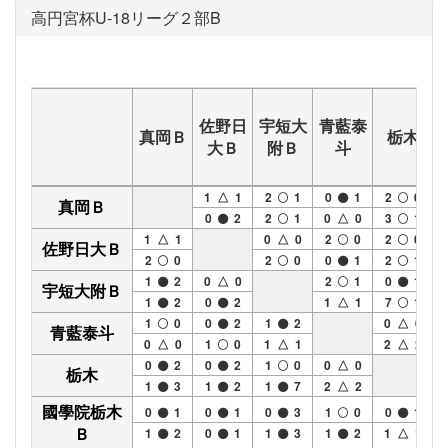
高円宮杯U-18リーグ２部B
佐野日
宇短大
青藍泰
真岡Ｂ
栃木
大Ｂ
附Ｂ
斗
1 △ 1
2
1
0
1
2
0
真岡Ｂ
0
2
2
1
0 △ 0
3
1
1 △ 1
0 △ 0
2
0
2
0
佐野日大Ｂ
2
0
2
0
0
1
2
1
1
2
0 △ 0
2
1
0
1
宇短大附Ｂ
1
2
0
2
1 △ 1
7
1
1
0
0
2
1
2
0 △ 0
青藍泰斗
0 △ 0
1
0
1 △ 1
2 △ 2
0
2
0
2
1
0
0 △ 0
栃木
1
3
1
2
1
7
2 △ 2
國學院栃木
0
1
0
1
0
3
1
0
0
1
Ｂ
1
2
0
1
1
3
1
2
1 △ 1