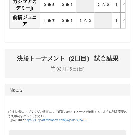
カシマアカ
1
0
1
0
5
0
3
2 △ 2
デミーjr
前橋ジュニ
1
0
1
1
7
0
5
2 △ 2
ア
決勝トーナメント（2日目） 試合結果
03月15日(日)
No.35
※印刷の際は、ブラウザの設定にて「背景の色とイメージを印刷する」ように設定変更の
うえ印刷を行ってください。
（参考URL:
https://support.microsoft.com/ja-jp/kb/975455
）