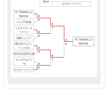
第3位
Uスポーツクラブ
FC TRIANELLO
Machida
5
2
パルケFC前橋
3
1
ともぞうサッカ
ークラブ
3
0
前橋ジュニア
FC TRIANELLO
3
Machida
2
RB大宮アルディ
ージャU12
3
0
ISOSOCCERCLUB
5
1
カシマアカデミ
ーjr
0
2
Uスポーツクラブ