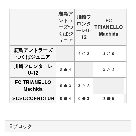
鹿島ア
川崎フ
ントラ
FC
ロンタ
ーズつ
TRIANELLO
ISO
ーレU-
くばジ
Machida
12
ュニア
鹿島アントラーズ
4
2
3
0
つくばジュニア
川崎フロンターレ
2
4
3 △ 3
U-12
FC TRIANELLO
0
3
3 △ 3
Machida
ISOSOCCERCLUB
0
4
0
3
2
5
Bブロック