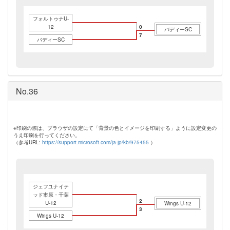
フォルトゥナU-
12
0
バディーSC
7
バディーSC
No.36
※印刷の際は、ブラウザの設定にて「背景の色とイメージを印刷する」ように設定変更の
うえ印刷を行ってください。
（参考URL:
https://support.microsoft.com/ja-jp/kb/975455
）
ジェフユナイテ
ッド市原・千葉
2
U-12
Wings U-12
3
Wings U-12