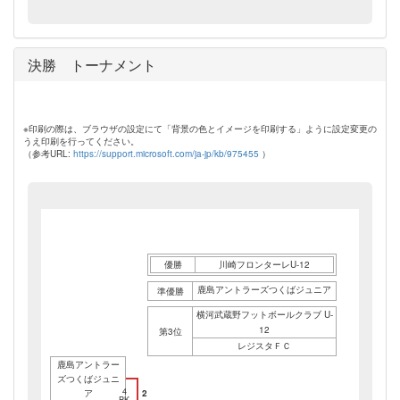
決勝 トーナメント
※印刷の際は、ブラウザの設定にて「背景の色とイメージを印刷する」ように設定変更の
うえ印刷を行ってください。
（参考URL:
https://support.microsoft.com/ja-jp/kb/975455
）
優勝
川崎フロンターレU-12
鹿島アントラーズつくばジュニア
準優勝
横河武蔵野フットボールクラブ U-
12
第3位
レジスタＦＣ
鹿島アントラー
ズつくばジュニ
4
ア
2
PK