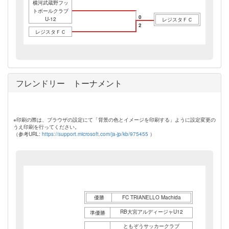
横河武蔵野フッ
トボールクラブ
0
U-12
レジスタＦＣ
2
レジスタＦＣ
フレンドリー トーナメント
※印刷の際は、ブラウザの設定にて「背景の色とイメージを印刷する」ように設定変更の
うえ印刷を行ってください。
（参考URL:
https://support.microsoft.com/ja-jp/kb/975455
）
優勝
FC TRIANELLO Machida
RB大宮アルディージャU12
準優勝
ともぞうサッカークラブ