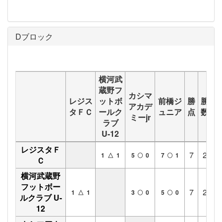
Dブロック
横河武
蔵野フ
カシマ
レジス
ットボ
前橋ジ
勝
勝
分
アカデ
タＦＣ
ールク
ュニア
点
数
数
ミーjr
ラブ
U-12
レジスタＦ
7
2
1
1 △ 1
5
0
7
1
Ｃ
横河武蔵野
フットボー
7
2
1
1 △ 1
3
0
5
0
ルクラブ U-
12