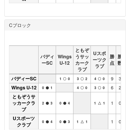
Cブロック
ともぞ
Uスポ
バディ
Wings
うサッ
勝
勝
分
ーツク
ーSC
U-12
カーク
点
数
数
ラブ
ラブ
バディーSC
9
3
0
1
0
3
2
4
0
Wings U-12
6
2
0
0
1
4
0
3
0
ともぞうサ
ッカークラ
1
0
1
2
3
0
4
1 △ 1
ブ
Uスポーツ
1
0
1
0
4
0
3
1 △ 1
クラブ