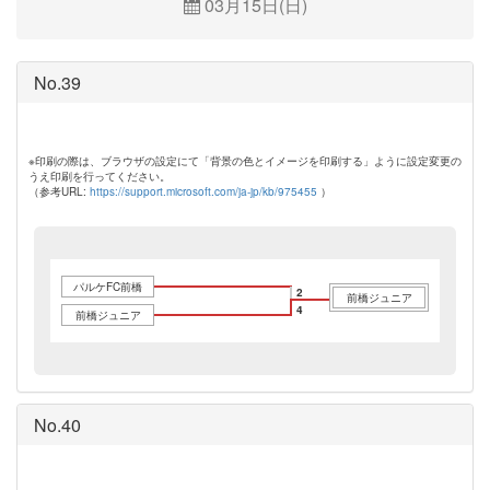
03月15日(日)
No.39
※印刷の際は、ブラウザの設定にて「背景の色とイメージを印刷する」ように設定変更の
うえ印刷を行ってください。
（参考URL:
https://support.microsoft.com/ja-jp/kb/975455
）
パルケFC前橋
2
前橋ジュニア
4
前橋ジュニア
No.40