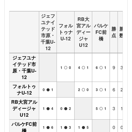
ジェフ
RB大
ユナイ
フォル
宮アル
パルケ
テッド
勝
勝
分
トゥナ
ディー
FC前
市原・
点
数
数
U-12
ジャ
橋
千葉U-
U12
12
ジェフユナ
イテッド市
9
3
0
1
0
4
1
6
1
原・千葉U-
12
フォルトゥ
6
2
0
0
1
2
0
3
1
ナU-12
RB大宮アル
ディージャ
3
1
0
1
4
0
2
5
1
U12
パルケFC前
0
0
0
1
6
1
3
1
5
橋