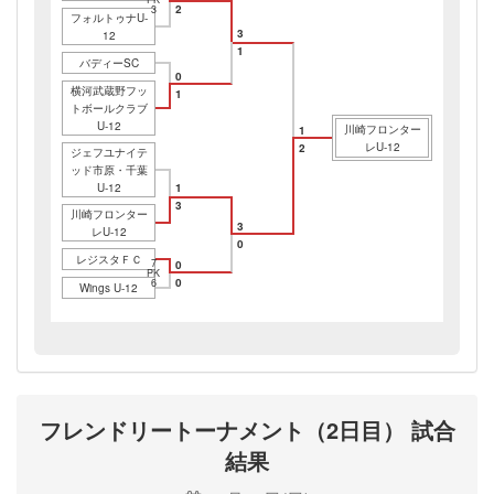
2
3
フォルトゥナU-
3
12
1
バディーSC
0
横河武蔵野フッ
1
トボールクラブ
U-12
川崎フロンター
1
レU-12
2
ジェフユナイテ
ッド市原・千葉
U-12
1
3
川崎フロンター
3
レU-12
0
レジスタＦＣ
7
0
PK
0
6
Wings U-12
フレンドリートーナメント（2日目） 試合
結果