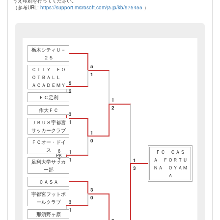
うえ印刷を行ってください。
（参考URL:
https://support.microsoft.com/ja-jp/kb/975455
）
栃木シティＵ－
２５
5
ＣＩＴＹ ＦＯ
1
ＯＴＢＡＬＬ
5
ＡＣＡＤＥＭＹ
2
ＦＣ足利
1
2
作大ＦＣ
3
1
ＪＢＵＳ宇都宮
サッカークラブ
1
0
ＦＣオー・ドイ
ス
6
ＦＣ ＣＡＳ
1
PK
Ａ ＦＯＲＴＵ
1
1
7
足利大学サッカ
ＮＡ ＯＹＡＭ
3
ー部
Ａ
ＣＡＳＡ
3
宇都宮フットボ
0
ールクラブ
3
1
那須野ヶ原