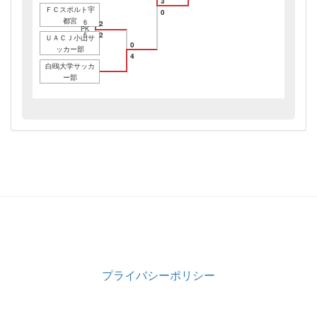
3
ＦＣスポルト宇
0
都宮
6
2
PK
2
5
ＵＡＣＪ小山サ
0
ッカー部
4
白鴎大学サッカ
ー部
プライバシーポリシー