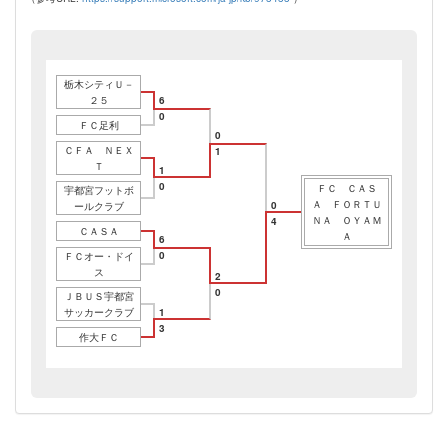
栃木シティＵ－
２５
6
0
ＦＣ足利
0
ＣＦＡ ＮＥＸ
1
Ｔ
1
0
ＦＣ ＣＡＳ
宇都宮フットボ
Ａ ＦＯＲＴＵ
0
ールクラブ
ＮＡ ＯＹＡＭ
4
ＣＡＳＡ
Ａ
6
0
ＦＣオー・ドイ
ス
2
0
ＪＢＵＳ宇都宮
サッカークラブ
1
3
作大ＦＣ