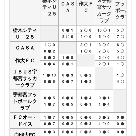
栃木シ
Ｓ宇都
ＣＡＳ
作大Ｆ
フット
ティＵ
宮サッ
Ａ
Ｃ
ボール
－２５
カーク
クラブ
ラブ
栃木シティ
0
1
2
0
10
1
5
0
Ｕ－２５
2
0
4
0
5
0
7
1
1
0
8
1
3
0
6
0
ＣＡＳＡ
0
2
1
0
7
0
5
0
0
2
1
8
2
0
4
1
作大ＦＣ
0
4
0
1
2
1
1
0
ＪＢＵＳ宇
1
10
0
3
0
2
1
0
都宮サッカ
0
5
0
7
1
2
4
1
ークラブ
宇都宮フッ
0
5
0
6
1
4
0
1
トボールク
1
7
0
5
0
1
1
4
ラブ
ＦＣオー・
1
7
0
5
0
6
0
2
0
9
ドイス
0
7
0
2
0
3
1
0
0
2
0
3
0
6
0
3
0
2
0
4
白鴎大FC