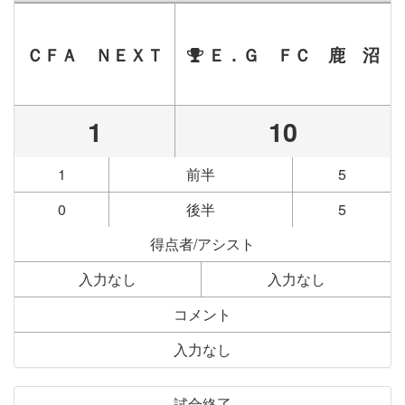
ＣＦＡ ＮＥＸＴ
Ｅ．Ｇ ＦＣ 鹿 沼
1
10
1
前半
5
0
後半
5
得点者/アシスト
入力なし
入力なし
コメント
入力なし
試合終了