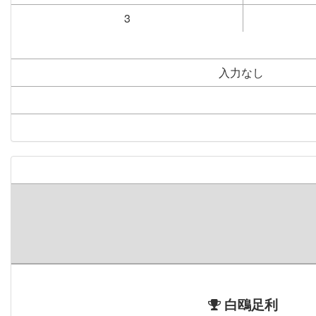
3
入力なし
白鴎足利